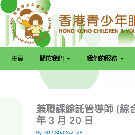
跳
至
主
要
內
容
主頁
關於我們
我們的服務
兼職課餘託管導師 (綜合青
年 3 月 20 日
By
HR
/
30/03/2026