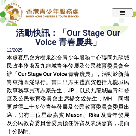
跳
至
主
要
活動快訊：「Our Stage Our
內
Voice 青春慶典」
容
12/2025
本處賽馬會方樹泉綜合青少年服務中心聯同九龍城
民政事務處及九龍城青年發展及公民教育委員會合
辦「Our Stage Our Voice 青春慶典」，活動於新蒲
崗東蒲圓滿舉行。當日出席主禮嘉賓包括九龍城民
政事務專員蔣志豪先生，JP，以及九龍城區青年發
展及公民教育委員會主席楊文銳先生，MH。同場
更邀得二十多位青年發展及公民教育委員會委員出
席，另有三位星級嘉賓 Mason、Rika 及青年發展
及公民教育委員會委員擔任評審及表演嘉賓，場面
十分熱鬧。