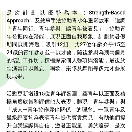
是次計劃以優勢為本（Strength-Based
Approach）及敘事手法協助青少年重塑故事，強調
「青年同行、青年參與、讓青年被看見」，協助青
年發掘內在潛能，展現正面自我形象。計劃於暑假
期間展開海選，吸引12組、共27位年齡介乎15至
24歲的青年參加並一展才藝，隨後參與為期兩個月
的培訓工作坊，積極探索個人強項與潛能，最後於
匯演當日以雜耍、唱歌、樂隊及舞蹈等多元才藝展
現成果。
活動更新增設15位青年評審團，讓青年以正面及積
極角度欣賞和評價他人表現，體現「青年參與」與
「成人—青年協作夥伴關係」的理念。一眾青年及
星級評審均為表演青年提供寶貴意見，有助他們提
升自我認識與自信，激發正能量，勇於追夢。是次