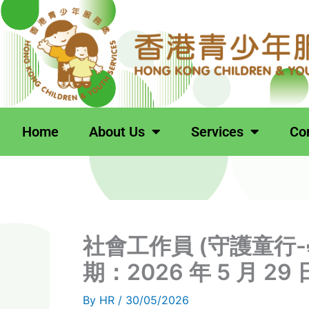
跳
至
主
要
內
容
Home
About Us
Services
Co
社會工作員 (守護童行-學
期：2026 年 5 月 29 
By
HR
/
30/05/2026