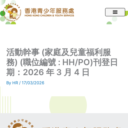
跳
至
主
要
內
容
活動幹事 (家庭及兒童福利服
務) (職位編號 : HH/PO)刊登日
期：2026 年 3 月 4 日
By
HR
/
17/03/2026