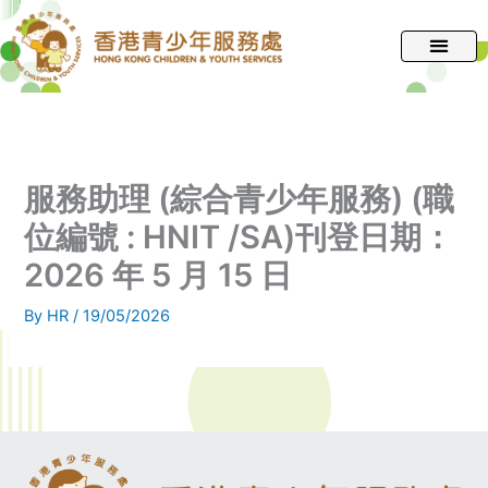
跳
至
主
要
內
容
服務助理 (綜合青少年服務) (職
位編號 : HNIT /SA)刊登日期：
2026 年 5 月 15 日
By
HR
/
19/05/2026