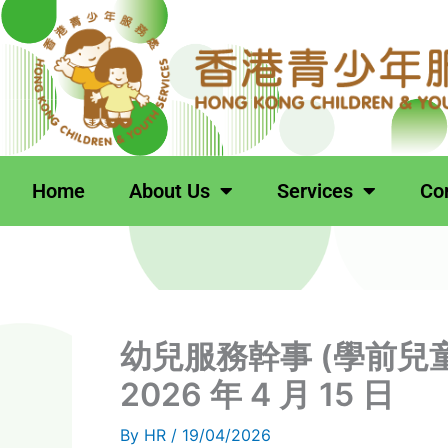
跳
至
主
要
內
容
Home
About Us
Services
Co
幼兒服務幹事 (學前兒童
2026 年 4 月 15 日
By
HR
/
19/04/2026