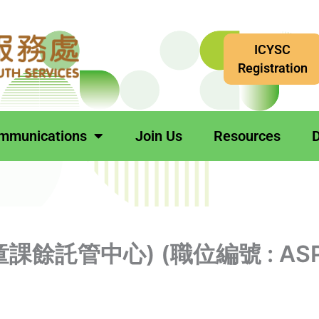
ICYSC
Registration
mmunications
Join Us
Resources
D
課餘託管中心) (職位編號 : AS