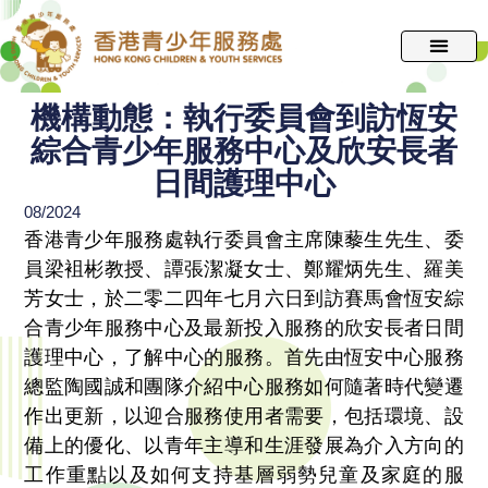
跳
至
主
要
機構動態：執行委員會到訪恆安
內
綜合青少年服務中心及欣安長者
容
日間護理中心
08/2024
香港青少年服務處執行委員會主席陳藜生先生、委
員梁袓彬教授、譚張潔凝女士、鄭耀炳先生、羅美
芳女士，於二零二四年七月六日到訪賽馬會恆安綜
合青少年服務中心及最新投入服務的欣安長者日間
護理中心，了解中心的服務。首先由恆安中心服務
總監陶國誠和團隊介紹中心服務如何隨著時代變遷
作出更新，以迎合服務使用者需要，包括環境、設
備上的優化、以青年主導和生涯發展為介入方向的
工作重點以及如何支持基層弱勢兒童及家庭的服