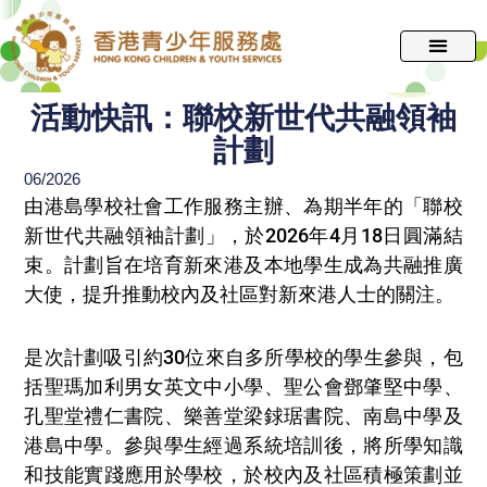
跳
至
主
要
活動快訊：聯校新世代共融領袖
內
計劃
容
06/2026
由港島學校社會工作服務主辦、為期半年的「聯校
新世代共融領袖計劃」，於2026年4月18日圓滿結
束。計劃旨在培育新來港及本地學生成為共融推廣
大使，提升推動校內及社區對新來港人士的關注。
是次計劃吸引約30位來自多所學校的學生參與，包
括聖瑪加利男女英文中小學、聖公會鄧肇堅中學、
孔聖堂禮仁書院、樂善堂梁銶琚書院、南島中學及
港島中學。參與學生經過系統培訓後，將所學知識
和技能實踐應用於學校，於校內及社區積極策劃並