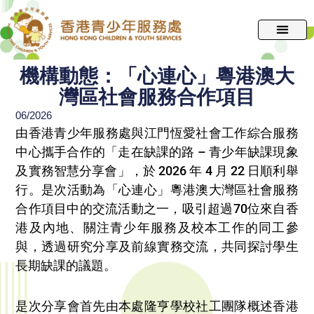
跳
至
主
要
機構動態：「心連心」粵港澳大
內
灣區社會服務合作項目
容
06/2026
由香港青少年服務處與江門恆愛社會工作綜合服務
中心攜手合作的「走在缺課的路 – 青少年缺課現象
及實務智慧分享會」，於 2026 年 4 月 22 日順利舉
行。是次活動為「心連心」粵港澳大灣區社會服務
合作項目中的交流活動之一，吸引超過70位來自香
港及內地、關注青少年服務及校本工作的同工參
與，透過研究分享及前線實務交流，共同探討學生
長期缺課的議題。
是次分享會首先由本處隆亨學校社工團隊概述香港