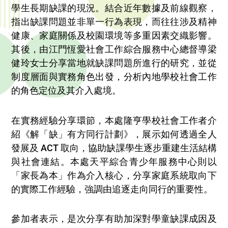
學生長期缺課的現況。結合近年數據及前線觀察，
指出缺課問題並非單一行為表現，而往往涉及精神
健康、家庭關係及校園環境等多重因素交織影響。
其後，由江門恆愛社會工作綜合服務中心總督導梁
健玲女士分享當地就缺課問題所進行的研究，並從
制度層面與實務角色出發，分析內地學校社會工作
的角色定位及其介入處境。
在實務經驗分享環節，本處隆亨學校社會工作者介
紹《解「缺」有方同行計劃》，展示如何透過全人
發展及 ACT 取向，協助缺課學生逐步重建生活結構
與社會連結。本處天平綜合青少年服務中心則以
「家長為本」作為介入核心，分享家庭系統取向下
的實際工作經驗，強調由追逐走向同行的重要性。
參加者表示，是次分享有助加深對學童缺課成因及