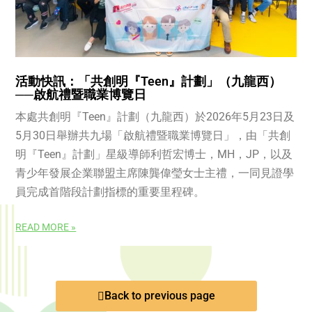
活動快訊：「共創明『Teen』計劃」（九龍西）
──啟航禮暨職業博覽日
本處共創明『Teen』計劃（九龍西）於2026年5月23日及
5月30日舉辦共九場「啟航禮暨職業博覽日」，由「共創
明『Teen』計劃」星級導師利哲宏博士，MH，JP，以及
青少年發展企業聯盟主席陳龔偉瑩女士主禮，一同見證學
員完成首階段計劃指標的重要里程碑。
READ MORE »
Back to previous page