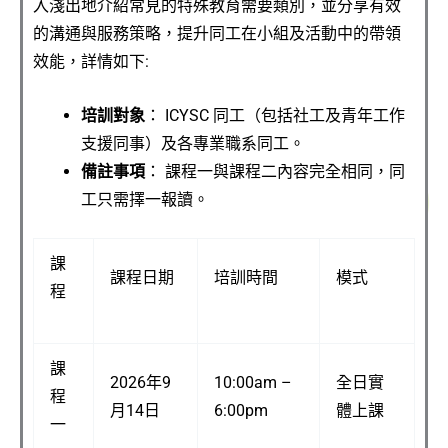
入淺出地介紹常見的特殊教育需要類別，並分享有效
的
溝通
與
服務
策略，提升同工在小組及活動中的帶領
效能
，詳情如下:
培訓對象
：
ICYSC
同工（包括社工及青年工作
支援同事）及各專業職系同工。
備註事項
： 課程一與課程二內容完全相同，同
工只需擇一報讀。
課
課程日期
培訓時間
模式
程
課
2026
年
9
10:00am –
全日實
程
月
14
日
6:00pm
體上課
一