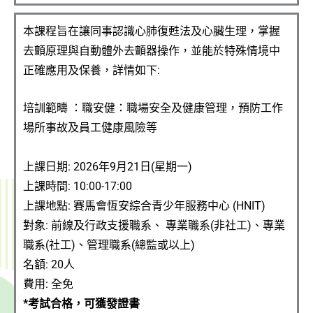
本課程旨在讓同事認識心肺復甦法及心臟生理，掌握
去顫原理與自動體外去顫器操作，並能於特殊情境中
正確應用及保養，詳情如下:
培訓範疇 ：職安健：職場安全及健康管理，預防工作
場所事故及員工健康風險等
上課日期:
2026年9月21日(星期一)
上課時間:
10:00-17:00
上課
地點
: 賽馬會恆安綜合青少年服務中心 (HNIT)
對象: 前線及行政支援職系、 專業職系(非社工)、專業
職系(社工)、管理職系(總監或以上)
名額: 2
0人
費用: 全免
*考試合格，可獲發證書