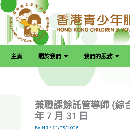
跳
至
主
要
內
容
主頁
關於我們
我們的服務
兼職課餘託管導師 (綜合青
年 7 月 31 日
By
HR
/
01/08/2026