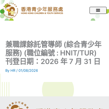
跳
至
主
要
內
容
兼職課餘託管導師 (綜合青少年
服務) (職位編號 : HNIT/TUR)
刊登日期：2026 年 7 月 31 日
By
HR
/
01/08/2026